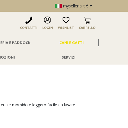
myselleria.it €
CONTATTI
LOGIN
WISHLIST
CARRELLO
ERIA E PADDOCK
CANI E GATTI
OZIONI
SERVIZI
teriale morbido e leggero facile da lavare