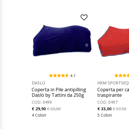
4.7
DASLO
HKM SPORTSEQ
Coperta in Pile antipilling
Coperta per cav
Daslö by Tattini da 250g
traspirante
COD. 0499
COD. 0497
€ 29,90
€ 33,00
€ 33,00
€ 37,50
4 Colori
5 Colori