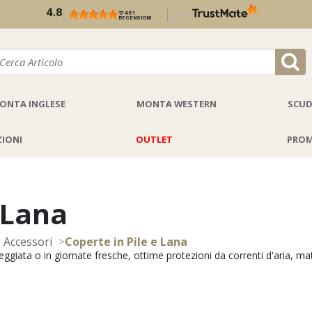
4.8
17 461
/
verificato
RECENSIONI
5
da
ONTA INGLESE
MONTA WESTERN
SCUD
ZIONI
OUTLET
PROM
 Lana
e Accessori
>
Coperte in Pile e Lana
seggiata o in giornate fresche, ottime protezioni da correnti d'aria, ma