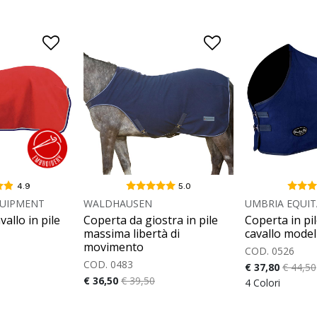
4.9
5.0
UIPMENT
WALDHAUSEN
UMBRIA EQUIT
allo in pile
Coperta da giostra in pile
Coperta in pil
massima libertà di
cavallo mode
movimento
COD. 0526
COD. 0483
€ 37,80
€ 44,50
€ 36,50
€ 39,50
4 Colori