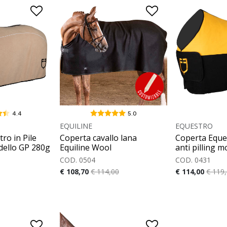
4.4
5.0
EQUILINE
EQUESTRO
ro in Pile
Coperta cavallo lana
Coperta Eques
odello GP 280g
Equiline Wool
anti pilling 
COD. 0504
COD. 0431
€ 108,70
€ 114,00
€ 114,00
€ 119