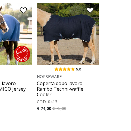
5.0
HORSEWARE
 lavoro
Coperta dopo lavoro
MIGO Jersey
Rambo Techni-waffle
Cooler
COD. 0413
€ 74,00
€ 75,00