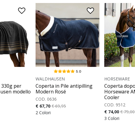
5.0
WALDHAUSEN
HORSEWARE
e 330g per
Coperta in Pile antipilling
Coperta dopo
ausen modello
Modern Rosé
Horseware A
Cooler
COD. 0636
COD. 9512
€ 67,70
€ 69,95
€ 74,00
€ 79,00
2 Colori
3 Colori