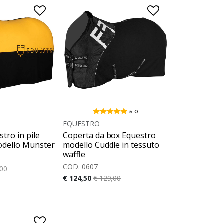
5.0
EQUESTRO
tro in pile
Coperta da box Equestro
modello Munster
modello Cuddle in tessuto
waffle
COD. 0607
,00
€ 124,50
€ 129,00