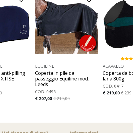
SE
EQUILINE
ACAVALLO
 anti-pilling
Coperta in pile da
Coperta da bo
X FISE
passeggio Equiline mod.
lana 800g
Leeds
COD. 0417
COD. 0495
0
€ 219,00
€ 239
€ 207,00
€ 219,00
Hai bisogno di aiuto?
Informazioni