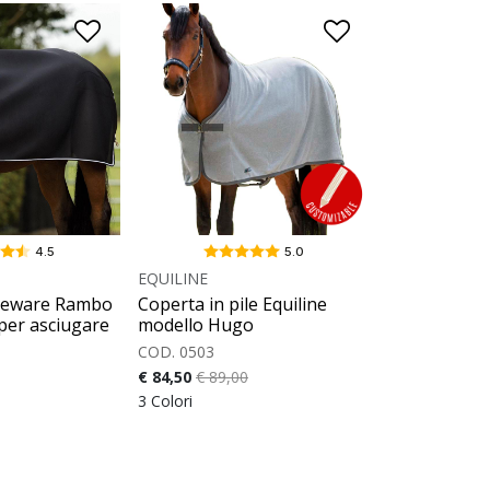
4.5
5.0
EQUILINE
seware Rambo
Coperta in pile Equiline
per asciugare
modello Hugo
COD. 0503
€ 84,50
€ 89,00
3 Colori