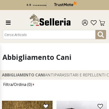
4.8
/
5
17 465 RECENSIONI
verificato da
Abbigliamento Cani
ABBIGLIAMENTO CANI
ANTIPARASSITARI E REPELLENTI 
Filtra/Ordina (
0
)