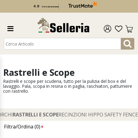
4.8
/
5
17 458 RECENSIONI
verificato da
Rastrelli e Scope
Rastrelli e scope per scuderia, tutto per la pulizia del box e del
lavaggio. Pala, scopa in resina o in paglia, raschiatori, pattumiere
con rastrello.
ORCHI
RASTRELLI E SCOPE
RECINZIONI HIPPO SAFETY FENCE
Filtra/Ordina (
0
)